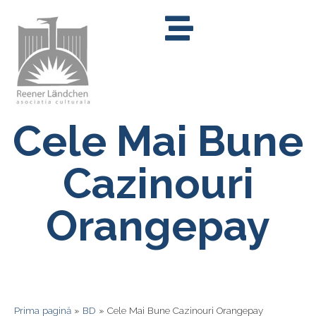
Cele Mai Bune
Cazinouri
Orangepay
Prima pagină
»
BD
»
Cele Mai Bune Cazinouri Orangepay