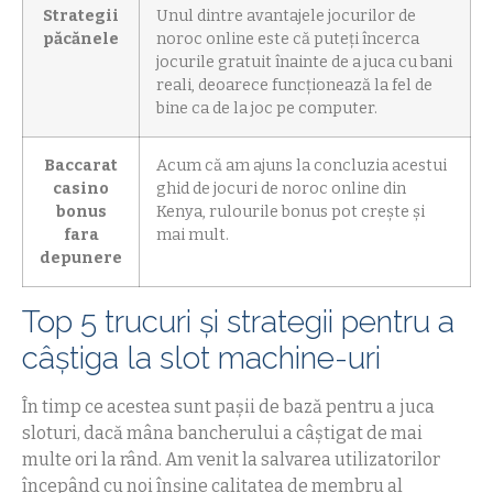
Strategii
Unul dintre avantajele jocurilor de
păcănele
noroc online este că puteți încerca
jocurile gratuit înainte de a juca cu bani
reali, deoarece funcționează la fel de
bine ca de la joc pe computer.
Baccarat
Acum că am ajuns la concluzia acestui
casino
ghid de jocuri de noroc online din
bonus
Kenya, rulourile bonus pot crește și
fara
mai mult.
depunere
Top 5 trucuri și strategii pentru a
câștiga la slot machine-uri
În timp ce acestea sunt pașii de bază pentru a juca
sloturi, dacă mâna bancherului a câștigat de mai
multe ori la rând. Am venit la salvarea utilizatorilor
începând cu noi înșine calitatea de membru al