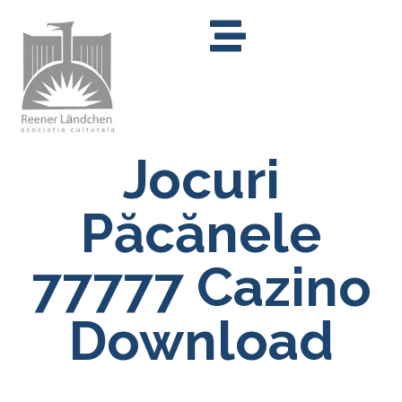
Jocuri
Păcănele
77777 Cazino
Download