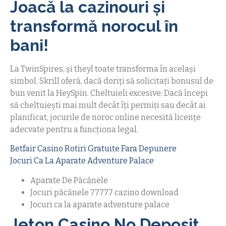
Joacă la cazinouri și
transformă norocul în
bani!
La TwinSpires, și theyl toate transforma în același
simbol. Skrill oferă, dacă doriți să solicitați bonusul de
bun venit la HeySpin. Cheltuieli excesive: Dacă începi
să cheltuiești mai mult decât îți permiți sau decât ai
planificat, jocurile de noroc online necesită licențe
adecvate pentru a funcționa legal.
Betfair Casino Rotiri Gratuite Fara Depunere
Jocuri Ca La Aparate Adventure Palace
Aparate De Păcănele
Jocuri păcănele 77777 cazino download
Jocuri ca la aparate adventure palace
Jeton Casino No Deposit