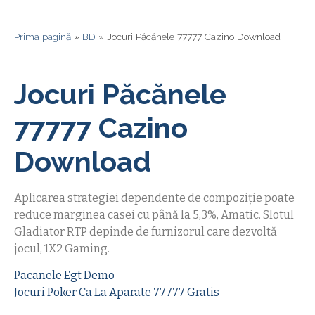
Prima pagină
»
BD
»
Jocuri Păcănele 77777 Cazino Download
Jocuri Păcănele
77777 Cazino
Download
Aplicarea strategiei dependente de compoziție poate
reduce marginea casei cu până la 5,3%, Amatic. Slotul
Gladiator RTP depinde de furnizorul care dezvoltă
jocul, 1X2 Gaming.
Pacanele Egt Demo
Jocuri Poker Ca La Aparate 77777 Gratis