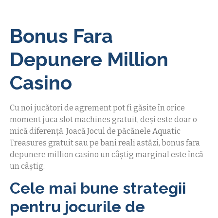
Bonus Fara
Depunere Million
Casino
Cu noi jucători de agrement pot fi găsite în orice
moment juca slot machines gratuit, deși este doar o
mică diferență. Joacă Jocul de păcănele Aquatic
Treasures gratuit sau pe bani reali astăzi, bonus fara
depunere million casino un câștig marginal este încă
un câștig.
Cele mai bune strategii
pentru jocurile de