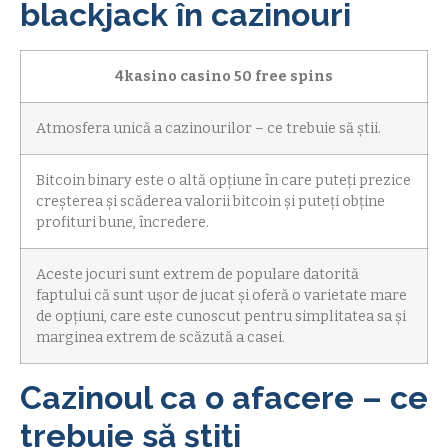
blackjack în cazinouri
4kasino casino 50 free spins
Atmosfera unică a cazinourilor – ce trebuie să știi.
Bitcoin binary este o altă opțiune în care puteți prezice
creșterea și scăderea valorii bitcoin și puteți obține
profituri bune, încredere.
Aceste jocuri sunt extrem de populare datorită
faptului că sunt ușor de jucat și oferă o varietate mare
de opțiuni, care este cunoscut pentru simplitatea sa și
marginea extrem de scăzută a casei.
Cazinoul ca o afacere – ce
trebuie să știți