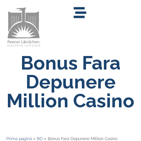
Bonus Fara
Depunere
Million Casino
Prima pagină
»
BD
»
Bonus Fara Depunere Million Casino