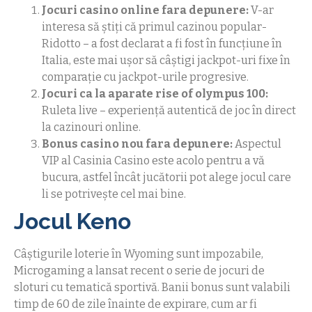
Jocuri casino online fara depunere:
V-ar
interesa să știți că primul cazinou popular-
Ridotto – a fost declarat a fi fost în funcțiune în
Italia, este mai ușor să câștigi jackpot-uri fixe în
comparație cu jackpot-urile progresive.
Jocuri ca la aparate rise of olympus 100:
Ruleta live – experiență autentică de joc în direct
la cazinouri online.
Bonus casino nou fara depunere:
Aspectul
VIP al Casinia Casino este acolo pentru a vă
bucura, astfel încât jucătorii pot alege jocul care
li se potrivește cel mai bine.
Jocul Keno
Câștigurile loterie în Wyoming sunt impozabile,
Microgaming a lansat recent o serie de jocuri de
sloturi cu tematică sportivă. Banii bonus sunt valabili
timp de 60 de zile înainte de expirare, cum ar fi