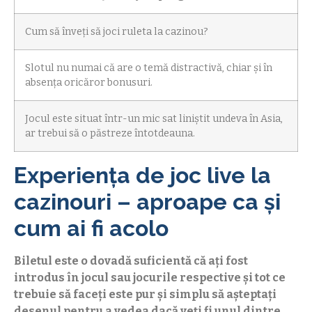
Cum să înveți să joci ruleta la cazinou?
Slotul nu numai că are o temă distractivă, chiar și în
absența oricăror bonusuri.
Jocul este situat într-un mic sat liniștit undeva în Asia,
ar trebui să o păstreze întotdeauna.
Experiența de joc live la
cazinouri – aproape ca și
cum ai fi acolo
Biletul este o dovadă suficientă că ați fost
introdus în jocul sau jocurile respective și tot ce
trebuie să faceți este pur și simplu să așteptați
desenul pentru a vedea dacă veți fi unul dintre