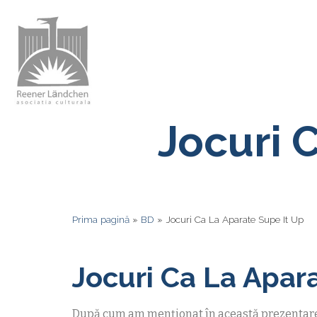
Jocuri 
Prima pagină
»
BD
»
Jocuri Ca La Aparate Supe It Up
Jocuri Ca La Apar
După cum am menționat în această prezentare 