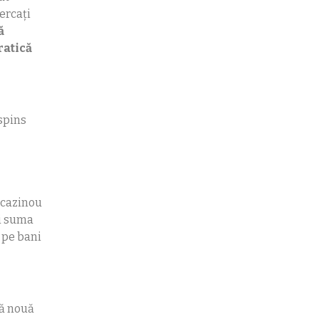
ercați
ă
ratică
spins
 cazinou
și suma
u pe bani
vă nouă