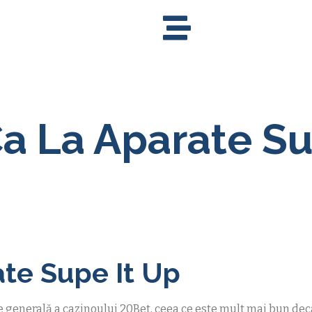
Ca La Aparate Su
ate Supe It Up
generală a cazinoului 20Bet, ceea ce este mult mai bun dec