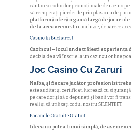
căutarea codurilor promoționale de cazino pe Re
să recuperați pierderile prin plasarea de pariu
platformă oferă o gamă largă de jocuri de 
de la acea vreme.
În concluzie, deoarece acea
Casino In Bucharest
Cazinoul – locul unde trăiești experiența d
decizia de a vă înscrie la un cazinou online poat
Joc Casino Cu Zaruri
Naiba, și fiecare jucător profesionist treb
este auditat și certificat, lucrează cu siguranț
pe care doriți să o depuneți și banii vor fi tran
reali și să utilizați codul nostru SILENTBET.
Pacanele Gratuite Gratuit
Ideea nu putea fi mai simplă, de asemene