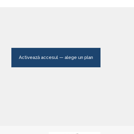
Activează accesul — alege un plan