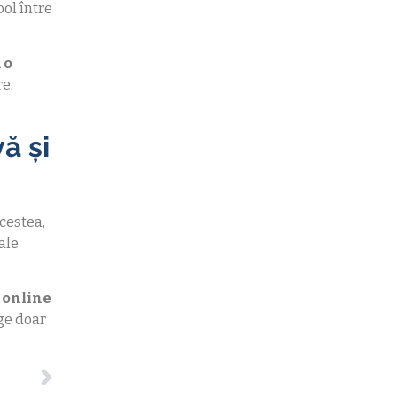
ol între
 o
re.
ă și
cestea,
ale
i online
age doar