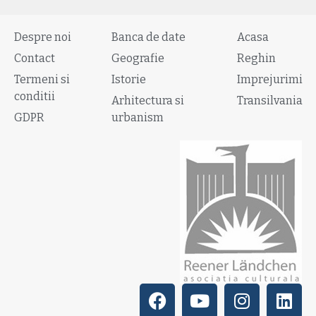
Despre noi
Banca de date
Acasa
Contact
Geografie
Reghin
Termeni si
Istorie
Imprejurimi
conditii
Arhitectura si
Transilvania
GDPR
urbanism