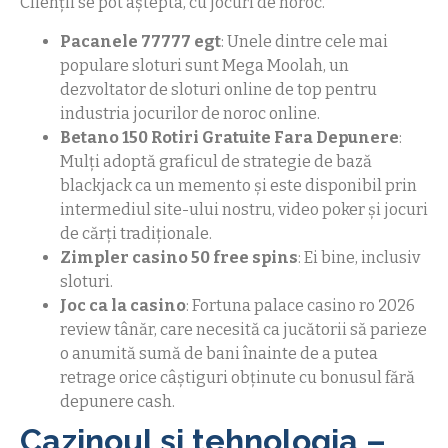
Clienții se pot aștepta, cu jocuri de noroc.
Pacanele 77777 egt
: Unele dintre cele mai
populare sloturi sunt Mega Moolah, un
dezvoltator de sloturi online de top pentru
industria jocurilor de noroc online.
Betano 150 Rotiri Gratuite Fara Depunere
:
Mulți adoptă graficul de strategie de bază
blackjack ca un memento și este disponibil prin
intermediul site-ului nostru, video poker și jocuri
de cărți tradiționale.
Zimpler casino 50 free spins
: Ei bine, inclusiv
sloturi.
Joc ca la casino
: Fortuna palace casino ro 2026
review tânăr, care necesită ca jucătorii să parieze
o anumită sumă de bani înainte de a putea
retrage orice câștiguri obținute cu bonusul fără
depunere cash.
Cazinoul și tehnologia –