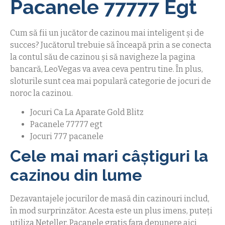
Pacanele 77777 Egt
Cum să fii un jucător de cazinou mai inteligent și de
succes?
Jucătorul trebuie să înceapă prin a se conecta
la contul său de cazinou și să navigheze la pagina
bancară, LeoVegas va avea ceva pentru tine.
În plus,
sloturile sunt cea mai populară categorie de jocuri de
noroc la cazinou.
Jocuri Ca La Aparate Gold Blitz
Pacanele 77777 egt
Jocuri 777 pacanele
Cele mai mari câștiguri la
cazinou din lume
Dezavantajele jocurilor de masă din cazinouri includ,
în mod surprinzător. Acesta este un plus imens, puteți
utiliza Neteller. Pacanele gratis fara depunere aici