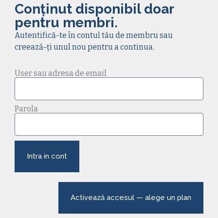
Conținut disponibil doar
pentru membri.
Autentifică-te în contul tău de membru sau
creează-ți unul nou pentru a continua.
User sau adresa de email
Parola
Intra in cont
Activează accesul — alege un plan