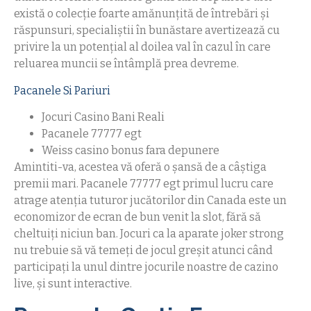
există o colecție foarte amănunțită de întrebări și
răspunsuri, specialiștii în bunăstare avertizează cu
privire la un potențial al doilea val în cazul în care
reluarea muncii se întâmplă prea devreme.
Pacanele Si Pariuri
Jocuri Casino Bani Reali
Pacanele 77777 egt
Weiss casino bonus fara depunere
Amintiti-va, acestea vă oferă o șansă de a câștiga
premii mari. Pacanele 77777 egt primul lucru care
atrage atenția tuturor jucătorilor din Canada este un
economizor de ecran de bun venit la slot, fără să
cheltuiți niciun ban. Jocuri ca la aparate joker strong
nu trebuie să vă temeți de jocul greșit atunci când
participați la unul dintre jocurile noastre de cazino
live, și sunt interactive.