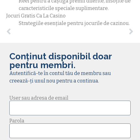
Reel pentru a câștiga premii diferite, însoțite de
caracteristicile speciale suplimentare.
Jocuri Gratis Ca La Casino
Strategiile esențiale pentru jocurile de cazinou.
Conținut disponibil doar
pentru membri.
Autentifică-te în contul tău de membru sau
creează-ți unul nou pentru a continua.
User sau adresa de email
Parola