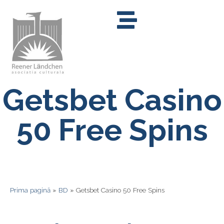
Getsbet Casino
50 Free Spins
Prima pagină
»
BD
»
Getsbet Casino 50 Free Spins