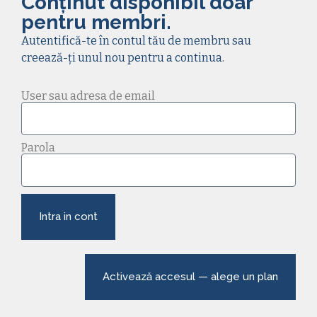
Conținut disponibil doar
pentru membri.
Autentifică-te în contul tău de membru sau
creează-ți unul nou pentru a continua.
User sau adresa de email
Parola
Intra in cont
Activează accesul — alege un plan