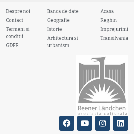
Despre noi
Banca de date
Acasa
Contact
Geografie
Reghin
Termeni si
Istorie
Imprejurimi
conditii
Arhitectura si
Transilvania
GDPR
urbanism