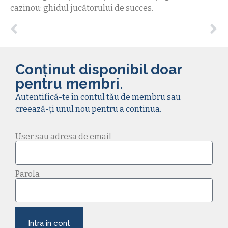
cazinou: ghidul jucătorului de succes.
Conținut disponibil doar
pentru membri.
Autentifică-te în contul tău de membru sau
creează-ți unul nou pentru a continua.
User sau adresa de email
Parola
Intra in cont