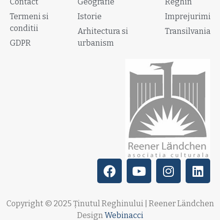
Contact
Geografie
Reghin
Termeni si
Istorie
Imprejurimi
conditii
Arhitectura si
Transilvania
GDPR
urbanism
Copyright © 2025 Ținutul Reghinului | Reener Ländchen
Design
Webinacci