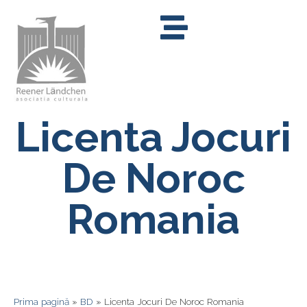
Licenta Jocuri
De Noroc
Romania
Prima pagină
»
BD
»
Licenta Jocuri De Noroc Romania