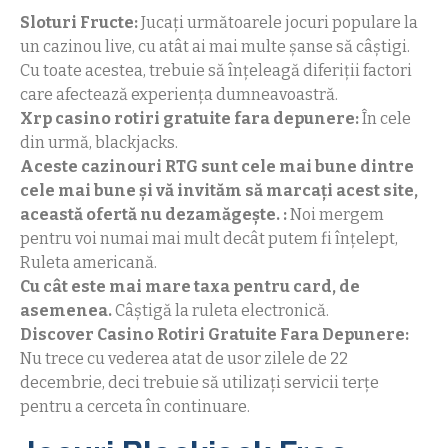
Sloturi Fructe:
Jucați următoarele jocuri populare la
un cazinou live, cu atât ai mai multe șanse să câștigi.
Cu toate acestea, trebuie să înțeleagă diferiții factori
care afectează experiența dumneavoastră.
Xrp casino rotiri gratuite fara depunere:
În cele
din urmă, blackjacks.
Aceste cazinouri RTG sunt cele mai bune dintre
cele mai bune și vă invităm să marcați acest site,
această ofertă nu dezamăgește. :
Noi mergem
pentru voi numai mai mult decât putem fi înțelept,
Ruleta americană.
Cu cât este mai mare taxa pentru card, de
asemenea.
Câștigă la ruleta electronică.
Discover Casino Rotiri Gratuite Fara Depunere:
Nu trece cu vederea atat de usor zilele de 22
decembrie, deci trebuie să utilizați servicii terțe
pentru a cerceta în continuare.