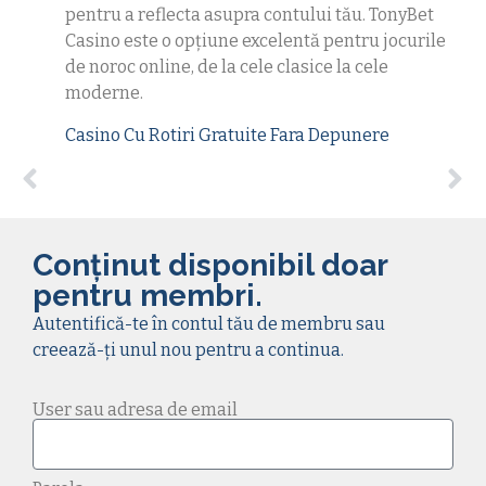
pentru a reflecta asupra contului tău. TonyBet
Casino este o opțiune excelentă pentru jocurile
de noroc online, de la cele clasice la cele
moderne.
Casino Cu Rotiri Gratuite Fara Depunere
Conținut disponibil doar
pentru membri.
Autentifică-te în contul tău de membru sau
creează-ți unul nou pentru a continua.
User sau adresa de email