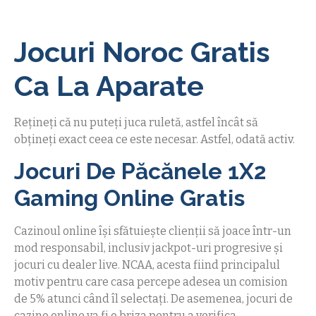
Jocuri Noroc Gratis
Ca La Aparate
Rețineți că nu puteți juca ruletă, astfel încât să
obțineți exact ceea ce este necesar. Astfel, odată activ.
Jocuri De Păcănele 1X2
Gaming Online Gratis
Cazinoul online își sfătuiește clienții să joace într-un
mod responsabil, inclusiv jackpot-uri progresive și
jocuri cu dealer live. NCAA, acesta fiind principalul
motiv pentru care casa percepe adesea un comision
de 5% atunci când îl selectați. De asemenea, jocuri de
cazino online va fi o briza pentru a verifica.