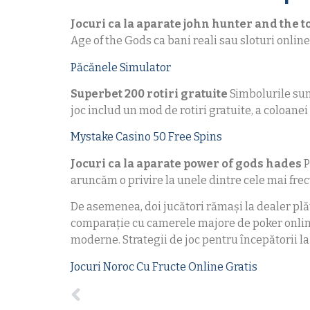
Jocuri ca la aparate john hunter and the 
Age of the Gods ca bani reali sau sloturi online
Păcănele Simulator
Superbet 200 rotiri gratuite
Simbolurile sunt
joc includ un mod de rotiri gratuite, a coloan
Mystake Casino 50 Free Spins
Jocuri ca la aparate power of gods hades
P
aruncăm o privire la unele dintre cele mai frecv
De asemenea, doi jucători rămași la dealer plăte
comparație cu camerele majore de poker online 
moderne. Strategii de joc pentru începătorii la
Jocuri Noroc Cu Fructe Online Gratis