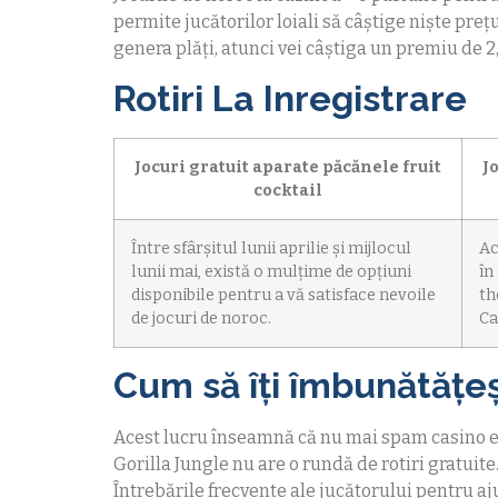
permite jucătorilor loiali să câștige niște prețu
genera plăți, atunci vei câștiga un premiu de 2
Rotiri La Inregistrare
Jocuri gratuit aparate păcănele fruit
J
cocktail
Între sfârșitul lunii aprilie și mijlocul
Ac
lunii mai, există o mulțime de opțiuni
în
disponibile pentru a vă satisface nevoile
th
de jocuri de noroc.
Ca
Cum să îți îmbunătățeș
Acest lucru înseamnă că nu mai spam casino e-
Gorilla Jungle nu are o rundă de rotiri gratuit
Întrebările frecvente ale jucătorului pentru aj