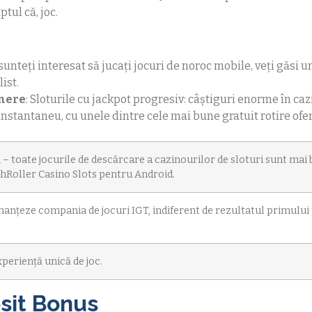
tul că, joc.
 sunteți interesat să jucați jocuri de noroc mobile, veți găsi u
ist.
unere
: Sloturile cu jackpot progresiv: câștiguri enorme în caz
 instantaneu, cu unele dintre cele mai bune gratuit rotire ofe
– toate jocurile de descărcare a cazinourilor de sloturi sunt mai
ighRoller Casino Slots pentru Android.
inanțeze compania de jocuri IGT, indiferent de rezultatul primului 
periență unică de joc.
sit Bonus